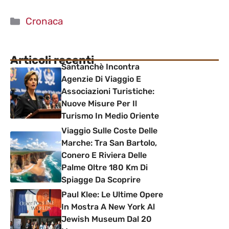
Categorie
Cronaca
Articoli recenti
Santanchè Incontra
Agenzie Di Viaggio E
Associazioni Turistiche:
Nuove Misure Per Il
Turismo In Medio Oriente
Viaggio Sulle Coste Delle
Marche: Tra San Bartolo,
Conero E Riviera Delle
Palme Oltre 180 Km Di
Spiagge Da Scoprire
Paul Klee: Le Ultime Opere
In Mostra A New York Al
Jewish Museum Dal 20