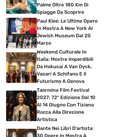
Palme Oltre 180 Km Di
Spiagge Da Scoprire
Paul Klee: Le Ultime Opere
In Mostra A New York Al
Jewish Museum Dal 20
Marzo
Weekend Culturale In
Italia: Mostre Imperdibili
Da Hokusai A Van Dyck,
Vasari A Schifano E Il
Futurismo A Genova
Taormina Film Festival
2027: 72ª Edizione Dal 10
Al 14 Giugno Con Tiziana
Rocca Alla Direzione
Artistica
Dante Nei Libri D’artista:
30 Opere In Mostra A