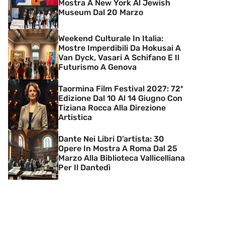
Mostra A New York Al Jewish
Museum Dal 20 Marzo
Weekend Culturale In Italia:
Mostre Imperdibili Da Hokusai A
Van Dyck, Vasari A Schifano E Il
Futurismo A Genova
Taormina Film Festival 2027: 72ª
Edizione Dal 10 Al 14 Giugno Con
Tiziana Rocca Alla Direzione
Artistica
Dante Nei Libri D’artista: 30
Opere In Mostra A Roma Dal 25
Marzo Alla Biblioteca Vallicelliana
Per Il Dantedì