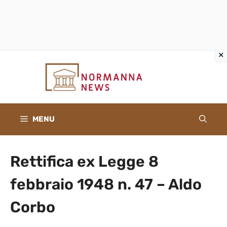
×
×
Vai
al
contenuto
MENU
Rettifica ex Legge 8
febbraio 1948 n. 47 – Aldo
Corbo