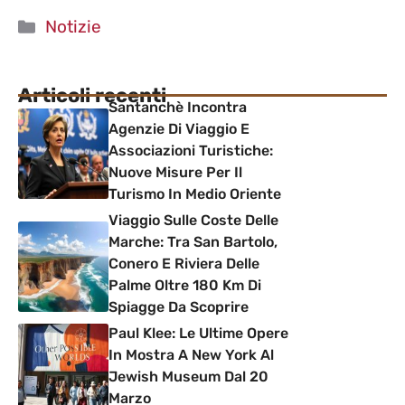
Categorie
Notizie
Articoli recenti
Santanchè Incontra
Agenzie Di Viaggio E
Associazioni Turistiche:
Nuove Misure Per Il
Turismo In Medio Oriente
Viaggio Sulle Coste Delle
Marche: Tra San Bartolo,
Conero E Riviera Delle
Palme Oltre 180 Km Di
Spiagge Da Scoprire
Paul Klee: Le Ultime Opere
In Mostra A New York Al
Jewish Museum Dal 20
Marzo