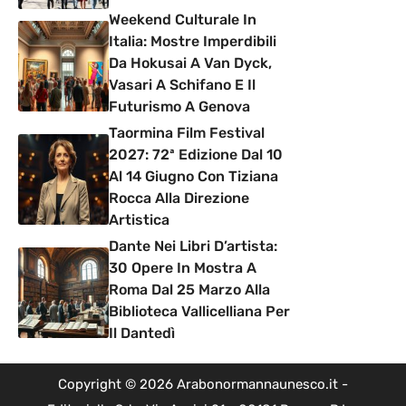
Weekend Culturale In
Italia: Mostre Imperdibili
Da Hokusai A Van Dyck,
Vasari A Schifano E Il
Futurismo A Genova
Taormina Film Festival
2027: 72ª Edizione Dal 10
Al 14 Giugno Con Tiziana
Rocca Alla Direzione
Artistica
Dante Nei Libri D’artista:
30 Opere In Mostra A
Roma Dal 25 Marzo Alla
Biblioteca Vallicelliana Per
Il Dantedì
Copyright © 2026 Arabonormannaunesco.it -