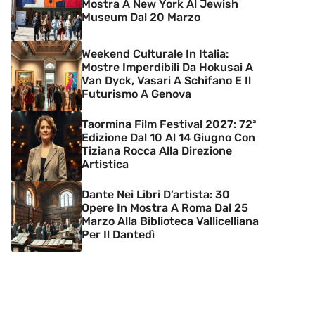
Mostra A New York Al Jewish
Museum Dal 20 Marzo
Weekend Culturale In Italia:
Mostre Imperdibili Da Hokusai A
Van Dyck, Vasari A Schifano E Il
Futurismo A Genova
Taormina Film Festival 2027: 72ª
Edizione Dal 10 Al 14 Giugno Con
Tiziana Rocca Alla Direzione
Artistica
Dante Nei Libri D’artista: 30
Opere In Mostra A Roma Dal 25
Marzo Alla Biblioteca Vallicelliana
Per Il Dantedì