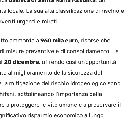
rica
basilica di Santa Maria Assunta
, un
tà locale. La sua alta classificazione di rischio è
rventi urgenti e mirati.
getto ammonta a
960 mila euro
, risorse che
e di misure preventive e di consolidamento. Le
al
20 dicembre
, offrendo così un’opportunità
nte al miglioramento della sicurezza del
 e la mitigazione del rischio idrogeologico sono
Schifani, sottolineando l’importanza della
o a proteggere le vite umane e a preservare il
gnificativo risparmio economico a lungo