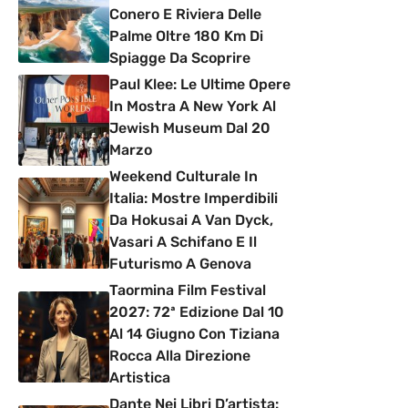
Conero E Riviera Delle
Palme Oltre 180 Km Di
Spiagge Da Scoprire
Paul Klee: Le Ultime Opere
In Mostra A New York Al
Jewish Museum Dal 20
Marzo
Weekend Culturale In
Italia: Mostre Imperdibili
Da Hokusai A Van Dyck,
Vasari A Schifano E Il
Futurismo A Genova
Taormina Film Festival
2027: 72ª Edizione Dal 10
Al 14 Giugno Con Tiziana
Rocca Alla Direzione
Artistica
Dante Nei Libri D’artista: