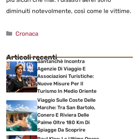
diminuiti notevolmente, così come le vittime.
Categorie
Cronaca
Articoli recenti
Santanchè Incontra
Agenzie Di Viaggio E
Associazioni Turistiche:
Nuove Misure Per Il
Turismo In Medio Oriente
Viaggio Sulle Coste Delle
Marche: Tra San Bartolo,
Conero E Riviera Delle
Palme Oltre 180 Km Di
Spiagge Da Scoprire
Paul Klee: Le Ultime Opere