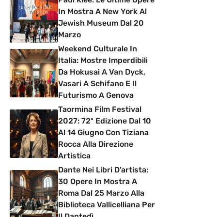
In Mostra A New York Al
Jewish Museum Dal 20
Marzo
Weekend Culturale In
Italia: Mostre Imperdibili
Da Hokusai A Van Dyck,
Vasari A Schifano E Il
Futurismo A Genova
Taormina Film Festival
2027: 72ª Edizione Dal 10
Al 14 Giugno Con Tiziana
Rocca Alla Direzione
Artistica
Dante Nei Libri D’artista:
30 Opere In Mostra A
Roma Dal 25 Marzo Alla
Biblioteca Vallicelliana Per
Il Dantedì