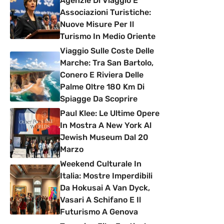
Agenzie Di Viaggio E
Associazioni Turistiche:
Nuove Misure Per Il
Turismo In Medio Oriente
Viaggio Sulle Coste Delle
Marche: Tra San Bartolo,
Conero E Riviera Delle
Palme Oltre 180 Km Di
Spiagge Da Scoprire
Paul Klee: Le Ultime Opere
In Mostra A New York Al
Jewish Museum Dal 20
Marzo
Weekend Culturale In
Italia: Mostre Imperdibili
Da Hokusai A Van Dyck,
Vasari A Schifano E Il
Futurismo A Genova