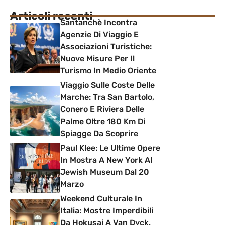
Articoli recenti
Santanchè Incontra
Agenzie Di Viaggio E
Associazioni Turistiche:
Nuove Misure Per Il
Turismo In Medio Oriente
Viaggio Sulle Coste Delle
Marche: Tra San Bartolo,
Conero E Riviera Delle
Palme Oltre 180 Km Di
Spiagge Da Scoprire
Paul Klee: Le Ultime Opere
In Mostra A New York Al
Jewish Museum Dal 20
Marzo
Weekend Culturale In
Italia: Mostre Imperdibili
Da Hokusai A Van Dyck,