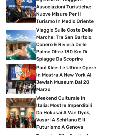
Associazioni Turistiche:
Nuove Misure Per Il
Turismo In Medio Oriente
Viaggio Sulle Coste Delle
Marche: Tra San Bartolo,
Conero E Riviera Delle
Palme Oltre 180 Km Di
Spiagge Da Scoprire
Paul Klee: Le Ultime Opere
In Mostra A New York Al
Jewish Museum Dal 20
Marzo
Weekend Culturale In
Italia: Mostre Imperdibili
Da Hokusai A Van Dyck,
Vasari A Schifano E Il
Futurismo A Genova