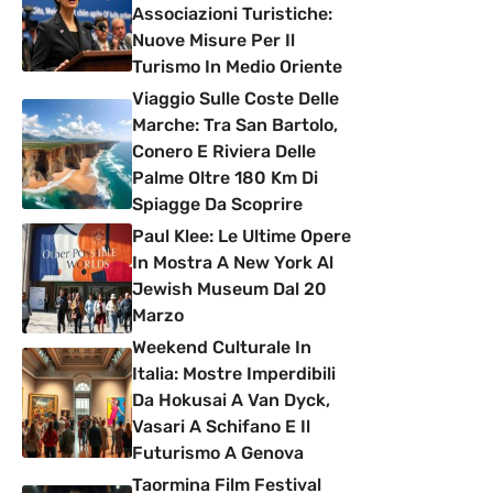
Associazioni Turistiche:
Nuove Misure Per Il
Turismo In Medio Oriente
Viaggio Sulle Coste Delle
Marche: Tra San Bartolo,
Conero E Riviera Delle
Palme Oltre 180 Km Di
Spiagge Da Scoprire
Paul Klee: Le Ultime Opere
In Mostra A New York Al
Jewish Museum Dal 20
Marzo
Weekend Culturale In
Italia: Mostre Imperdibili
Da Hokusai A Van Dyck,
Vasari A Schifano E Il
Futurismo A Genova
Taormina Film Festival