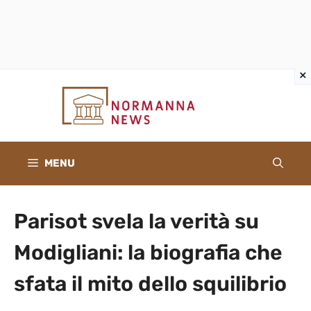
×
×
Vai
al
contenuto
MENU
Parisot svela la verità su
Modigliani: la biografia che
sfata il mito dello squilibrio