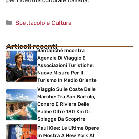
per l’identità culturale italiana.
Categorie
Spettacolo e Cultura
Articoli recenti
Santanchè Incontra
Agenzie Di Viaggio E
Associazioni Turistiche:
Nuove Misure Per Il
Turismo In Medio Oriente
Viaggio Sulle Coste Delle
Marche: Tra San Bartolo,
Conero E Riviera Delle
Palme Oltre 180 Km Di
Spiagge Da Scoprire
Paul Klee: Le Ultime Opere
In Mostra A New York Al