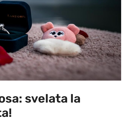
osa: svelata la
a!