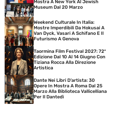
Mostra A New York Al Jewish
Museum Dal 20 Marzo
Weekend Culturale In Italia:
Mostre Imperdibili Da Hokusai A
Van Dyck, Vasari A Schifano E Il
Futurismo A Genova
Taormina Film Festival 2027: 72ª
Edizione Dal 10 Al 14 Giugno Con
Tiziana Rocca Alla Direzione
Artistica
Dante Nei Libri D’artista: 30
Opere In Mostra A Roma Dal 25
Marzo Alla Biblioteca Vallicelliana
Per Il Dantedì