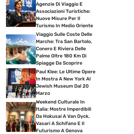
Agenzie Di Viaggio E
Associazioni Turistiche:
Nuove Misure Per Il
Turismo In Medio Oriente
Viaggio Sulle Coste Delle
Marche: Tra San Bartolo,
Conero E Riviera Delle
Palme Oltre 180 Km Di
Spiagge Da Scoprire
Paul Klee: Le Ultime Opere
In Mostra A New York Al
Jewish Museum Dal 20
Marzo
Weekend Culturale In
Italia: Mostre Imperdibili
Da Hokusai A Van Dyck,
Vasari A Schifano E Il
Futurismo A Genova