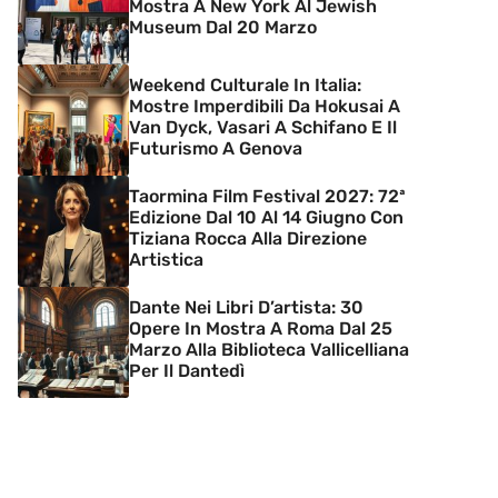
Mostra A New York Al Jewish
Museum Dal 20 Marzo
Weekend Culturale In Italia:
Mostre Imperdibili Da Hokusai A
Van Dyck, Vasari A Schifano E Il
Futurismo A Genova
Taormina Film Festival 2027: 72ª
Edizione Dal 10 Al 14 Giugno Con
Tiziana Rocca Alla Direzione
Artistica
Dante Nei Libri D’artista: 30
Opere In Mostra A Roma Dal 25
Marzo Alla Biblioteca Vallicelliana
Per Il Dantedì