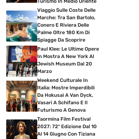
Turismo In Medio Oriente
Viaggio Sulle Coste Delle
Marche: Tra San Bartolo,
Conero E Riviera Delle
Palme Oltre 180 Km Di
Spiagge Da Scoprire
Paul Klee: Le Ultime Opere
In Mostra A New York Al
Jewish Museum Dal 20
Marzo
Weekend Culturale In
Italia: Mostre Imperdibili
Da Hokusai A Van Dyck,
Vasari A Schifano E Il
Futurismo A Genova
Taormina Film Festival
2027: 72ª Edizione Dal 10
Al 14 Giugno Con Tiziana