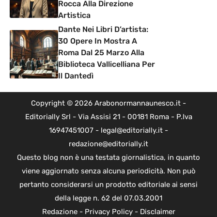
Rocca Alla Direzione
Artistica
Dante Nei Libri D’artista:
30 Opere In Mostra A
Roma Dal 25 Marzo Alla
Biblioteca Vallicelliana Per
Il Dantedì
Copyright © 2026 Arabonormannaunesco.it -
Editorially Srl - Via Assisi 21 - 00181 Roma - P.Iva
16947451007 - legal@editorially.it -
redazione@editorially.it
Questo blog non è una testata giornalistica, in quanto
viene aggiornato senza alcuna periodicità. Non può
pertanto considerarsi un prodotto editoriale ai sensi
della legge n. 62 del 07.03.2001
Redazione
-
Privacy Policy
-
Disclaimer