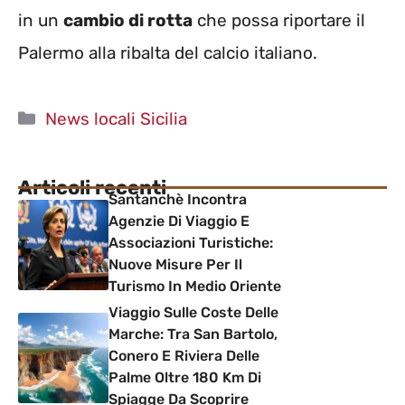
in un
cambio di rotta
che possa riportare il
Palermo alla ribalta del calcio italiano.
Categorie
News locali Sicilia
Articoli recenti
Santanchè Incontra
Agenzie Di Viaggio E
Associazioni Turistiche:
Nuove Misure Per Il
Turismo In Medio Oriente
Viaggio Sulle Coste Delle
Marche: Tra San Bartolo,
Conero E Riviera Delle
Palme Oltre 180 Km Di
Spiagge Da Scoprire