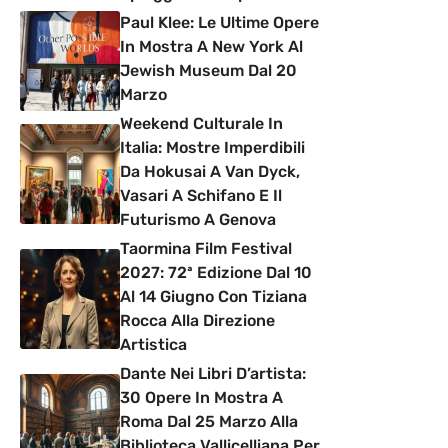
Paul Klee: Le Ultime Opere
In Mostra A New York Al
Jewish Museum Dal 20
Marzo
Weekend Culturale In
Italia: Mostre Imperdibili
Da Hokusai A Van Dyck,
Vasari A Schifano E Il
Futurismo A Genova
Taormina Film Festival
2027: 72ª Edizione Dal 10
Al 14 Giugno Con Tiziana
Rocca Alla Direzione
Artistica
Dante Nei Libri D’artista:
30 Opere In Mostra A
Roma Dal 25 Marzo Alla
Biblioteca Vallicelliana Per