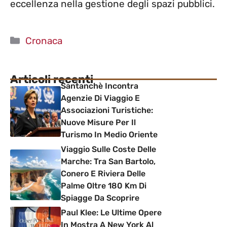
eccellenza nella gestione degli spazi pubblici.
Categorie
Cronaca
Articoli recenti
Santanchè Incontra
Agenzie Di Viaggio E
Associazioni Turistiche:
Nuove Misure Per Il
Turismo In Medio Oriente
Viaggio Sulle Coste Delle
Marche: Tra San Bartolo,
Conero E Riviera Delle
Palme Oltre 180 Km Di
Spiagge Da Scoprire
Paul Klee: Le Ultime Opere
In Mostra A New York Al