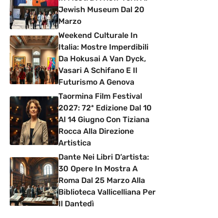
Jewish Museum Dal 20
Marzo
Weekend Culturale In
Italia: Mostre Imperdibili
Da Hokusai A Van Dyck,
Vasari A Schifano E Il
Futurismo A Genova
Taormina Film Festival
2027: 72ª Edizione Dal 10
Al 14 Giugno Con Tiziana
Rocca Alla Direzione
Artistica
Dante Nei Libri D’artista:
30 Opere In Mostra A
Roma Dal 25 Marzo Alla
Biblioteca Vallicelliana Per
Il Dantedì