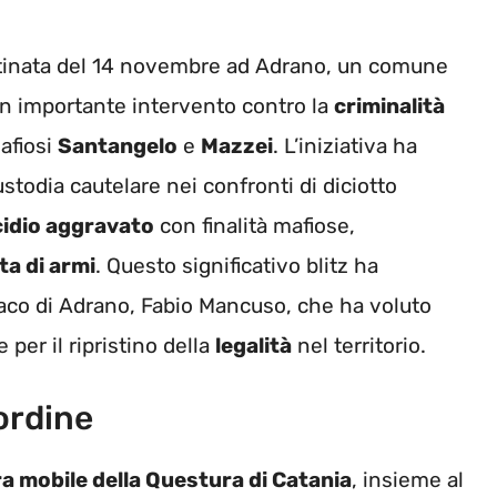
ttinata del 14 novembre ad Adrano, un comune
un importante intervento contro la
criminalità
mafiosi
Santangelo
e
Mazzei
. L’iniziativa ha
stodia cautelare nei confronti di diciotto
idio aggravato
con finalità mafiose,
ta di armi
. Questo significativo blitz ha
daco di Adrano, Fabio Mancuso, che ha voluto
 per il ripristino della
legalità
nel territorio.
’ordine
a mobile della Questura di Catania
, insieme al