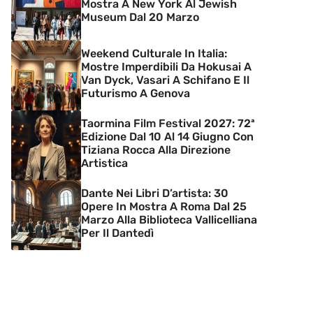
Mostra A New York Al Jewish
Museum Dal 20 Marzo
Weekend Culturale In Italia:
Mostre Imperdibili Da Hokusai A
Van Dyck, Vasari A Schifano E Il
Futurismo A Genova
Taormina Film Festival 2027: 72ª
Edizione Dal 10 Al 14 Giugno Con
Tiziana Rocca Alla Direzione
Artistica
Dante Nei Libri D’artista: 30
Opere In Mostra A Roma Dal 25
Marzo Alla Biblioteca Vallicelliana
Per Il Dantedì