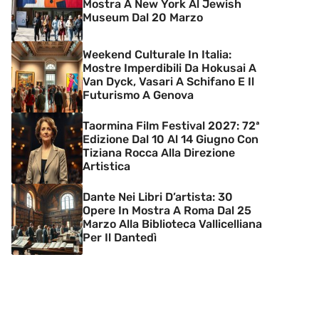
Mostra A New York Al Jewish
Museum Dal 20 Marzo
Weekend Culturale In Italia:
Mostre Imperdibili Da Hokusai A
Van Dyck, Vasari A Schifano E Il
Futurismo A Genova
Taormina Film Festival 2027: 72ª
Edizione Dal 10 Al 14 Giugno Con
Tiziana Rocca Alla Direzione
Artistica
Dante Nei Libri D’artista: 30
Opere In Mostra A Roma Dal 25
Marzo Alla Biblioteca Vallicelliana
Per Il Dantedì