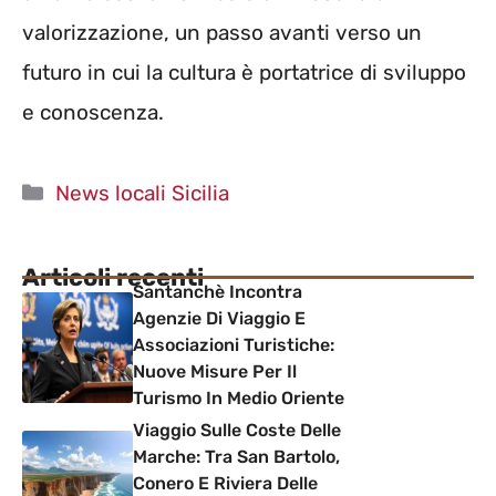
valorizzazione, un passo avanti verso un
futuro in cui la cultura è portatrice di sviluppo
e conoscenza.
Categorie
News locali Sicilia
Articoli recenti
Santanchè Incontra
Agenzie Di Viaggio E
Associazioni Turistiche:
Nuove Misure Per Il
Turismo In Medio Oriente
Viaggio Sulle Coste Delle
Marche: Tra San Bartolo,
Conero E Riviera Delle