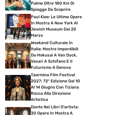
Palme Oltre 180 Km Di
Spiagge Da Scoprire
Paul Klee: Le Ultime Opere
In Mostra A New York Al
Jewish Museum Dal 20
Marzo
Weekend Culturale In
Italia: Mostre Imperdibili
Da Hokusai A Van Dyck,
Vasari A Schifano E Il
Futurismo A Genova
Taormina Film Festival
2027: 72ª Edizione Dal 10
Al 14 Giugno Con Tiziana
Rocca Alla Direzione
Artistica
Dante Nei Libri D’artista:
30 Opere In Mostra A