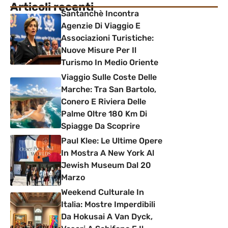
Articoli recenti
Santanchè Incontra
Agenzie Di Viaggio E
Associazioni Turistiche:
Nuove Misure Per Il
Turismo In Medio Oriente
Viaggio Sulle Coste Delle
Marche: Tra San Bartolo,
Conero E Riviera Delle
Palme Oltre 180 Km Di
Spiagge Da Scoprire
Paul Klee: Le Ultime Opere
In Mostra A New York Al
Jewish Museum Dal 20
Marzo
Weekend Culturale In
Italia: Mostre Imperdibili
Da Hokusai A Van Dyck,