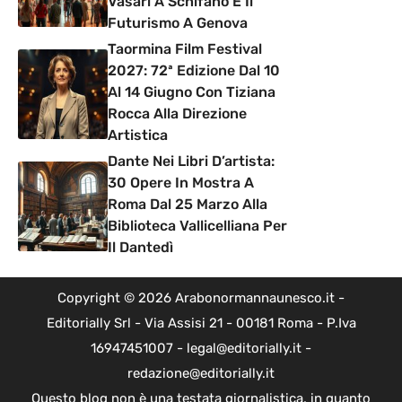
Vasari A Schifano E Il
Futurismo A Genova
Taormina Film Festival
2027: 72ª Edizione Dal 10
Al 14 Giugno Con Tiziana
Rocca Alla Direzione
Artistica
Dante Nei Libri D’artista:
30 Opere In Mostra A
Roma Dal 25 Marzo Alla
Biblioteca Vallicelliana Per
Il Dantedì
Copyright © 2026 Arabonormannaunesco.it -
Editorially Srl - Via Assisi 21 - 00181 Roma - P.Iva
16947451007 - legal@editorially.it -
redazione@editorially.it
Questo blog non è una testata giornalistica, in quanto