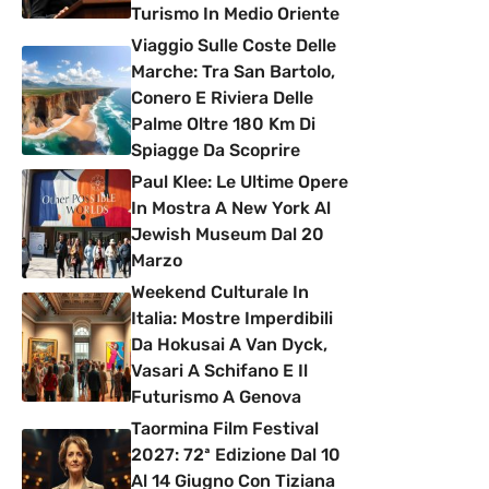
Turismo In Medio Oriente
Viaggio Sulle Coste Delle
Marche: Tra San Bartolo,
Conero E Riviera Delle
Palme Oltre 180 Km Di
Spiagge Da Scoprire
Paul Klee: Le Ultime Opere
In Mostra A New York Al
Jewish Museum Dal 20
Marzo
Weekend Culturale In
Italia: Mostre Imperdibili
Da Hokusai A Van Dyck,
Vasari A Schifano E Il
Futurismo A Genova
Taormina Film Festival
2027: 72ª Edizione Dal 10
Al 14 Giugno Con Tiziana