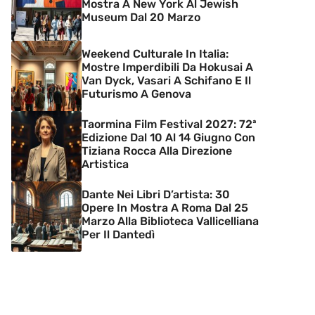
Mostra A New York Al Jewish
Museum Dal 20 Marzo
Weekend Culturale In Italia:
Mostre Imperdibili Da Hokusai A
Van Dyck, Vasari A Schifano E Il
Futurismo A Genova
Taormina Film Festival 2027: 72ª
Edizione Dal 10 Al 14 Giugno Con
Tiziana Rocca Alla Direzione
Artistica
Dante Nei Libri D’artista: 30
Opere In Mostra A Roma Dal 25
Marzo Alla Biblioteca Vallicelliana
Per Il Dantedì