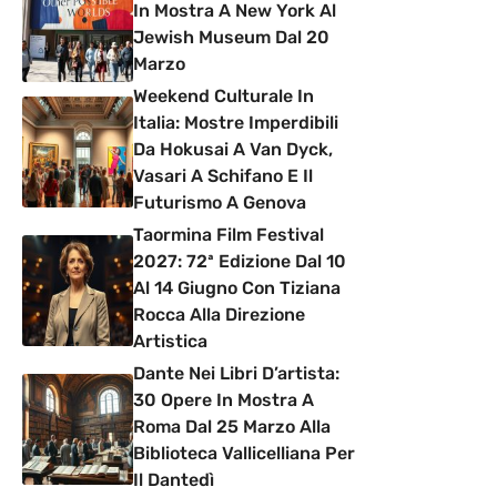
In Mostra A New York Al
Jewish Museum Dal 20
Marzo
Weekend Culturale In
Italia: Mostre Imperdibili
Da Hokusai A Van Dyck,
Vasari A Schifano E Il
Futurismo A Genova
Taormina Film Festival
2027: 72ª Edizione Dal 10
Al 14 Giugno Con Tiziana
Rocca Alla Direzione
Artistica
Dante Nei Libri D’artista:
30 Opere In Mostra A
Roma Dal 25 Marzo Alla
Biblioteca Vallicelliana Per
Il Dantedì