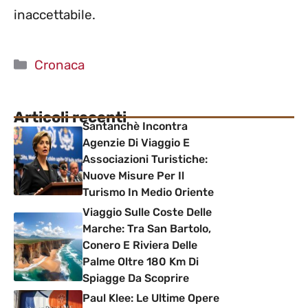
inaccettabile.
Categorie
Cronaca
Articoli recenti
Santanchè Incontra
Agenzie Di Viaggio E
Associazioni Turistiche:
Nuove Misure Per Il
Turismo In Medio Oriente
Viaggio Sulle Coste Delle
Marche: Tra San Bartolo,
Conero E Riviera Delle
Palme Oltre 180 Km Di
Spiagge Da Scoprire
Paul Klee: Le Ultime Opere