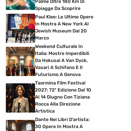
Palme Oltre 180 Km Di
Spiagge Da Scoprire
Paul Klee: Le Ultime Opere
In Mostra A New York Al
Jewish Museum Dal 20
Marzo
Weekend Culturale In
Italia: Mostre Imperdibili
Da Hokusai A Van Dyck,
Vasari A Schifano E Il
Futurismo A Genova
Taormina Film Festival
2027: 72ª Edizione Dal 10
Al 14 Giugno Con Tiziana
Rocca Alla Direzione
Artistica
Dante Nei Libri D’artista:
30 Opere In Mostra A