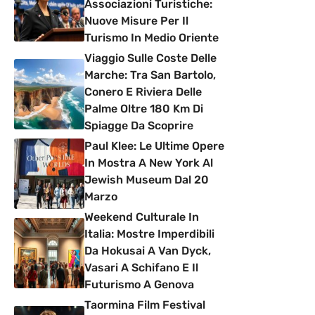
Associazioni Turistiche:
Nuove Misure Per Il
Turismo In Medio Oriente
Viaggio Sulle Coste Delle
Marche: Tra San Bartolo,
Conero E Riviera Delle
Palme Oltre 180 Km Di
Spiagge Da Scoprire
Paul Klee: Le Ultime Opere
In Mostra A New York Al
Jewish Museum Dal 20
Marzo
Weekend Culturale In
Italia: Mostre Imperdibili
Da Hokusai A Van Dyck,
Vasari A Schifano E Il
Futurismo A Genova
Taormina Film Festival