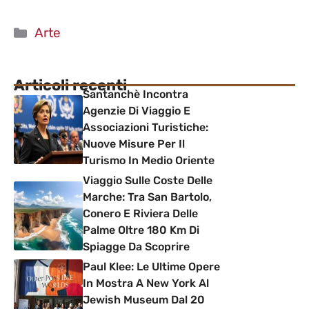
Categorie
Arte
Articoli recenti
Santanchè Incontra
Agenzie Di Viaggio E
Associazioni Turistiche:
Nuove Misure Per Il
Turismo In Medio Oriente
Viaggio Sulle Coste Delle
Marche: Tra San Bartolo,
Conero E Riviera Delle
Palme Oltre 180 Km Di
Spiagge Da Scoprire
Paul Klee: Le Ultime Opere
In Mostra A New York Al
Jewish Museum Dal 20