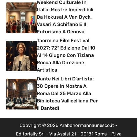
Weekend Culturale In
Italia: Mostre Imperdibili
Da Hokusai A Van Dyck,
Vasari A Schifano E Il
Futurismo A Genova
Taormina Film Festival
2027: 72ª Edizione Dal 10
Al 14 Giugno Con Tiziana
Rocca Alla Direzione
Artistica
Dante Nei Libri D’artista:
30 Opere In Mostra A
Roma Dal 25 Marzo Alla
Biblioteca Vallicelliana Per
Il Dantedì
Copyright © 2026 Arabonormannaunesco.it -
Editorially Srl - Via Assisi 21 - 00181 Roma - P.Iva