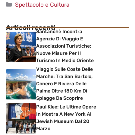
Categorie
Spettacolo e Cultura
Articoli recenti
Santanchè Incontra
Agenzie Di Viaggio E
Associazioni Turistiche:
Nuove Misure Per Il
Turismo In Medio Oriente
Viaggio Sulle Coste Delle
Marche: Tra San Bartolo,
Conero E Riviera Delle
Palme Oltre 180 Km Di
Spiagge Da Scoprire
Paul Klee: Le Ultime Opere
In Mostra A New York Al
Jewish Museum Dal 20
Marzo