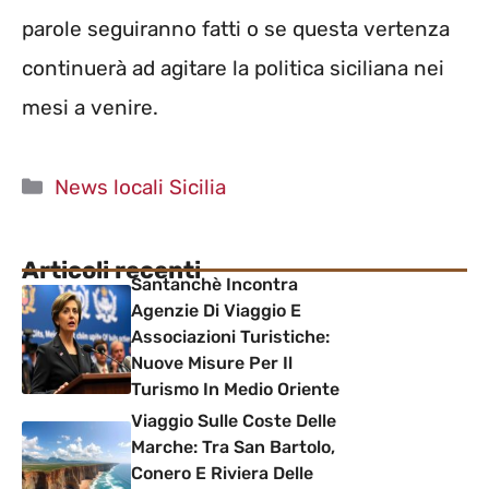
parole seguiranno fatti o se questa vertenza
continuerà ad agitare la politica siciliana nei
mesi a venire.
Categorie
News locali Sicilia
Articoli recenti
Santanchè Incontra
Agenzie Di Viaggio E
Associazioni Turistiche:
Nuove Misure Per Il
Turismo In Medio Oriente
Viaggio Sulle Coste Delle
Marche: Tra San Bartolo,
Conero E Riviera Delle