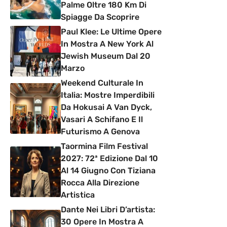
Palme Oltre 180 Km Di
Spiagge Da Scoprire
Paul Klee: Le Ultime Opere
In Mostra A New York Al
Jewish Museum Dal 20
Marzo
Weekend Culturale In
Italia: Mostre Imperdibili
Da Hokusai A Van Dyck,
Vasari A Schifano E Il
Futurismo A Genova
Taormina Film Festival
2027: 72ª Edizione Dal 10
Al 14 Giugno Con Tiziana
Rocca Alla Direzione
Artistica
Dante Nei Libri D’artista:
30 Opere In Mostra A