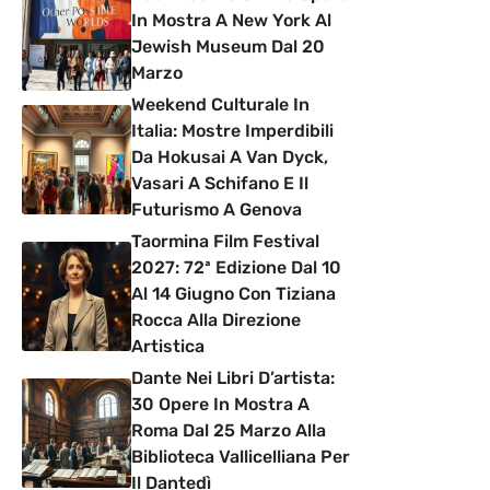
In Mostra A New York Al
Jewish Museum Dal 20
Marzo
Weekend Culturale In
Italia: Mostre Imperdibili
Da Hokusai A Van Dyck,
Vasari A Schifano E Il
Futurismo A Genova
Taormina Film Festival
2027: 72ª Edizione Dal 10
Al 14 Giugno Con Tiziana
Rocca Alla Direzione
Artistica
Dante Nei Libri D’artista:
30 Opere In Mostra A
Roma Dal 25 Marzo Alla
Biblioteca Vallicelliana Per
Il Dantedì