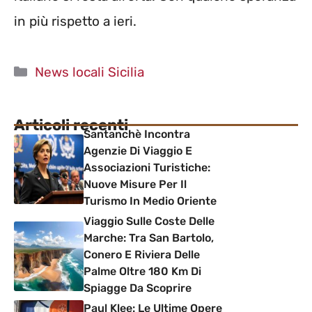
in più rispetto a ieri.
Categorie
News locali Sicilia
Articoli recenti
Santanchè Incontra
Agenzie Di Viaggio E
Associazioni Turistiche:
Nuove Misure Per Il
Turismo In Medio Oriente
Viaggio Sulle Coste Delle
Marche: Tra San Bartolo,
Conero E Riviera Delle
Palme Oltre 180 Km Di
Spiagge Da Scoprire
Paul Klee: Le Ultime Opere