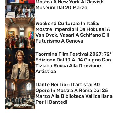
Mostra A New York Al Jewish
Museum Dal 20 Marzo
Weekend Culturale In Italia:
Mostre Imperdibili Da Hokusai A
Van Dyck, Vasari A Schifano E Il
Futurismo A Genova
Taormina Film Festival 2027: 72ª
Edizione Dal 10 Al 14 Giugno Con
Tiziana Rocca Alla Direzione
Artistica
Dante Nei Libri D’artista: 30
Opere In Mostra A Roma Dal 25
Marzo Alla Biblioteca Vallicelliana
Per Il Dantedì