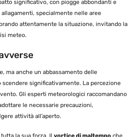
patto significativo, con piogge abbondanti e
e allagamenti, specialmente nelle aree
torando attentamente la situazione, invitando la
isi meteo.
 avverse
ve, ma anche un abbassamento delle
 scendere significativamente. La percezione
di vento. Gli esperti meteorologici raccomandano
 adottare le necessarie precauzioni,
ere attività all’aperto.
tutta la sua forza. Il
vortice di maltempo
che