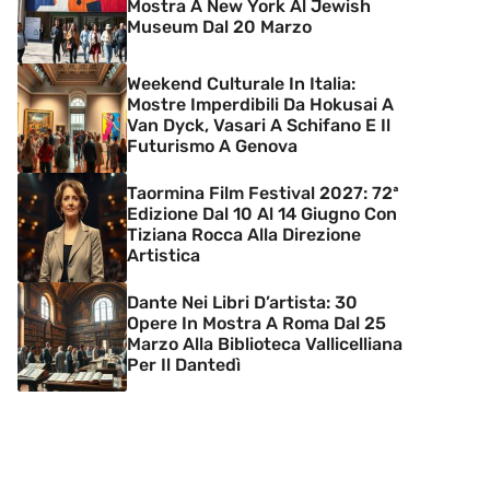
Mostra A New York Al Jewish
Museum Dal 20 Marzo
Weekend Culturale In Italia:
Mostre Imperdibili Da Hokusai A
Van Dyck, Vasari A Schifano E Il
Futurismo A Genova
Taormina Film Festival 2027: 72ª
Edizione Dal 10 Al 14 Giugno Con
Tiziana Rocca Alla Direzione
Artistica
Dante Nei Libri D’artista: 30
Opere In Mostra A Roma Dal 25
Marzo Alla Biblioteca Vallicelliana
Per Il Dantedì