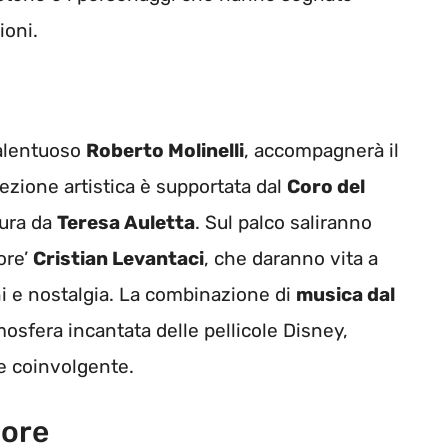
ioni.
 talentuoso
Roberto Molinelli
, accompagnerà il
ezione artistica è supportata dal
Coro del
cura da
Teresa Auletta
. Sul palco saliranno
tore’
Cristian Levantaci
, che daranno vita a
ni e nostalgia. La combinazione di
musica dal
mosfera incantata delle pellicole Disney,
e coinvolgente.
nore