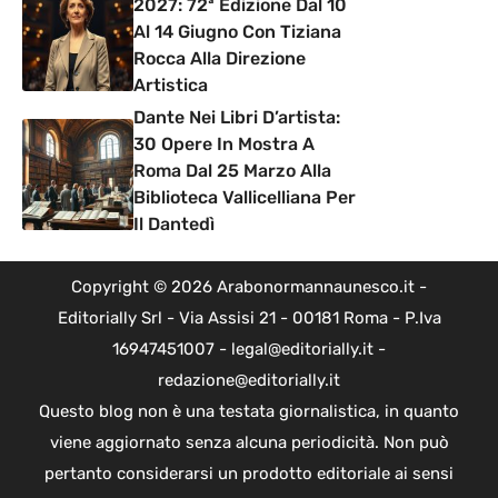
2027: 72ª Edizione Dal 10
Al 14 Giugno Con Tiziana
Rocca Alla Direzione
Artistica
Dante Nei Libri D’artista:
30 Opere In Mostra A
Roma Dal 25 Marzo Alla
Biblioteca Vallicelliana Per
Il Dantedì
Copyright © 2026 Arabonormannaunesco.it -
Editorially Srl - Via Assisi 21 - 00181 Roma - P.Iva
16947451007 - legal@editorially.it -
redazione@editorially.it
Questo blog non è una testata giornalistica, in quanto
viene aggiornato senza alcuna periodicità. Non può
pertanto considerarsi un prodotto editoriale ai sensi