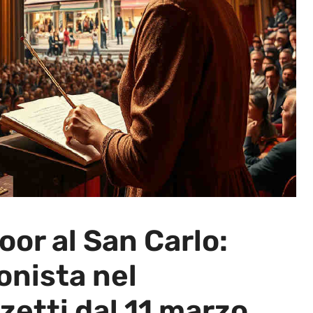
or al San Carlo:
onista nel
zetti dal 11 marzo