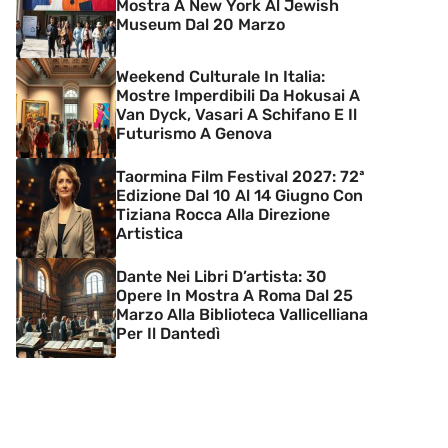
Mostra A New York Al Jewish
Museum Dal 20 Marzo
Weekend Culturale In Italia:
Mostre Imperdibili Da Hokusai A
Van Dyck, Vasari A Schifano E Il
Futurismo A Genova
Taormina Film Festival 2027: 72ª
Edizione Dal 10 Al 14 Giugno Con
Tiziana Rocca Alla Direzione
Artistica
Dante Nei Libri D’artista: 30
Opere In Mostra A Roma Dal 25
Marzo Alla Biblioteca Vallicelliana
Per Il Dantedì