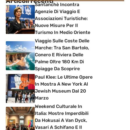
Articoli recenti
Santanchè Incontra
Agenzie Di Viaggio E
Associazioni Turistiche:
Nuove Misure Per Il
Turismo In Medio Oriente
Viaggio Sulle Coste Delle
Marche: Tra San Bartolo,
Conero E Riviera Delle
Palme Oltre 180 Km Di
Spiagge Da Scoprire
Paul Klee: Le Ultime Opere
In Mostra A New York Al
Jewish Museum Dal 20
Marzo
Weekend Culturale In
Italia: Mostre Imperdibili
Da Hokusai A Van Dyck,
Vasari A Schifano E Il