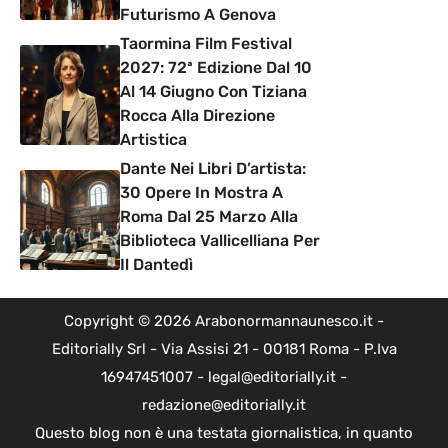
Futurismo A Genova
Taormina Film Festival
2027: 72ª Edizione Dal 10
Al 14 Giugno Con Tiziana
Rocca Alla Direzione
Artistica
Dante Nei Libri D’artista:
30 Opere In Mostra A
Roma Dal 25 Marzo Alla
Biblioteca Vallicelliana Per
Il Dantedì
Copyright © 2026 Arabonormannaunesco.it -
Editorially Srl - Via Assisi 21 - 00181 Roma - P.Iva
16947451007 - legal@editorially.it -
redazione@editorially.it
Questo blog non è una testata giornalistica, in quanto