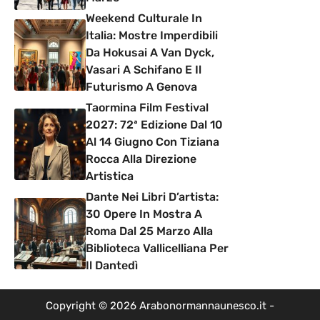
Weekend Culturale In
Italia: Mostre Imperdibili
Da Hokusai A Van Dyck,
Vasari A Schifano E Il
Futurismo A Genova
Taormina Film Festival
2027: 72ª Edizione Dal 10
Al 14 Giugno Con Tiziana
Rocca Alla Direzione
Artistica
Dante Nei Libri D’artista:
30 Opere In Mostra A
Roma Dal 25 Marzo Alla
Biblioteca Vallicelliana Per
Il Dantedì
Copyright © 2026 Arabonormannaunesco.it -