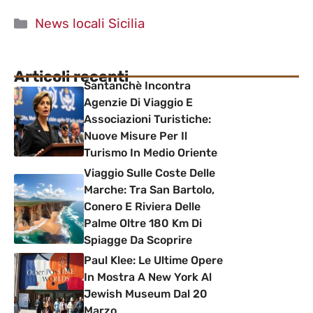
Categorie
News locali Sicilia
Articoli recenti
Santanchè Incontra
Agenzie Di Viaggio E
Associazioni Turistiche:
Nuove Misure Per Il
Turismo In Medio Oriente
Viaggio Sulle Coste Delle
Marche: Tra San Bartolo,
Conero E Riviera Delle
Palme Oltre 180 Km Di
Spiagge Da Scoprire
Paul Klee: Le Ultime Opere
In Mostra A New York Al
Jewish Museum Dal 20
Marzo