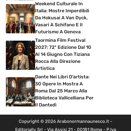
Weekend Culturale In
Italia: Mostre Imperdibili
Da Hokusai A Van Dyck,
Vasari A Schifano E Il
Futurismo A Genova
Taormina Film Festival
2027: 72ª Edizione Dal 10
Al 14 Giugno Con Tiziana
Rocca Alla Direzione
Artistica
Dante Nei Libri D’artista:
30 Opere In Mostra A
Roma Dal 25 Marzo Alla
Biblioteca Vallicelliana Per
Il Dantedì
Copyright © 2026 Arabonormannaunesco.it -
Editorially Srl - Via Assisi 21 - 00181 Roma - P.Iva