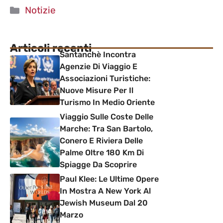
Categorie
Notizie
Articoli recenti
Santanchè Incontra
Agenzie Di Viaggio E
Associazioni Turistiche:
Nuove Misure Per Il
Turismo In Medio Oriente
Viaggio Sulle Coste Delle
Marche: Tra San Bartolo,
Conero E Riviera Delle
Palme Oltre 180 Km Di
Spiagge Da Scoprire
Paul Klee: Le Ultime Opere
In Mostra A New York Al
Jewish Museum Dal 20
Marzo