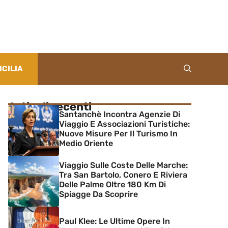
ICILIA
Articoli recenti
Santanchè Incontra Agenzie Di
Viaggio E Associazioni Turistiche:
Nuove Misure Per Il Turismo In
Medio Oriente
Viaggio Sulle Coste Delle Marche:
Tra San Bartolo, Conero E Riviera
Delle Palme Oltre 180 Km Di
Spiagge Da Scoprire
Paul Klee: Le Ultime Opere In