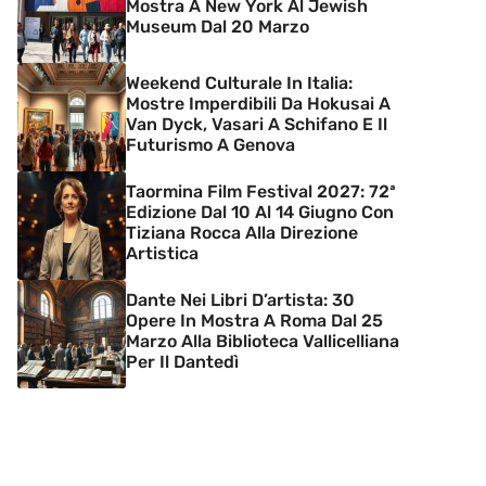
Mostra A New York Al Jewish
Museum Dal 20 Marzo
Weekend Culturale In Italia:
Mostre Imperdibili Da Hokusai A
Van Dyck, Vasari A Schifano E Il
Futurismo A Genova
Taormina Film Festival 2027: 72ª
Edizione Dal 10 Al 14 Giugno Con
Tiziana Rocca Alla Direzione
Artistica
Dante Nei Libri D’artista: 30
Opere In Mostra A Roma Dal 25
Marzo Alla Biblioteca Vallicelliana
Per Il Dantedì