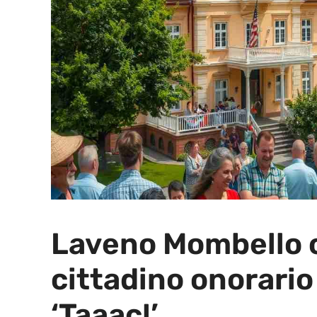
Laveno Mombello c
cittadino onorario
‘Taaac!’