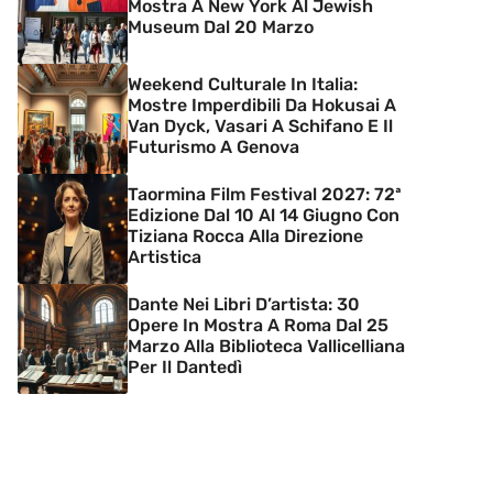
Mostra A New York Al Jewish
Museum Dal 20 Marzo
Weekend Culturale In Italia:
Mostre Imperdibili Da Hokusai A
Van Dyck, Vasari A Schifano E Il
Futurismo A Genova
Taormina Film Festival 2027: 72ª
Edizione Dal 10 Al 14 Giugno Con
Tiziana Rocca Alla Direzione
Artistica
Dante Nei Libri D’artista: 30
Opere In Mostra A Roma Dal 25
Marzo Alla Biblioteca Vallicelliana
Per Il Dantedì