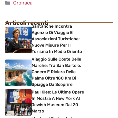
Categorie
Cronaca
Articoli recenti
Santanchè Incontra
Agenzie Di Viaggio E
Associazioni Turistiche:
Nuove Misure Per Il
Turismo In Medio Oriente
Viaggio Sulle Coste Delle
Marche: Tra San Bartolo,
Conero E Riviera Delle
Palme Oltre 180 Km Di
Spiagge Da Scoprire
Paul Klee: Le Ultime Opere
In Mostra A New York Al
Jewish Museum Dal 20
Marzo