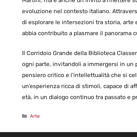
Martini, ma è anche un invito a riflettere s
evoluzione nel contesto italiano. Attravers
di esplorare le intersezioni tra storia, arte
abbia contribuito a plasmare il panorama c
Il Corridoio Grande della Biblioteca Classen
ogni parte, invitandoli a immergersi in un 
pensiero critico e l’intellettualità che si c
un’esperienza ricca di stimoli, capace di af
età, in un dialogo continuo tra passato e p
Categorie
Arte