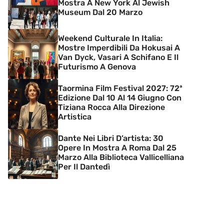
Mostra A New York Al Jewish
Museum Dal 20 Marzo
Weekend Culturale In Italia:
Mostre Imperdibili Da Hokusai A
Van Dyck, Vasari A Schifano E Il
Futurismo A Genova
Taormina Film Festival 2027: 72ª
Edizione Dal 10 Al 14 Giugno Con
Tiziana Rocca Alla Direzione
Artistica
Dante Nei Libri D’artista: 30
Opere In Mostra A Roma Dal 25
Marzo Alla Biblioteca Vallicelliana
Per Il Dantedì