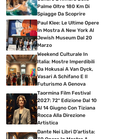
Palme Oltre 180 Km Di
Spiagge Da Scoprire
Paul Klee: Le Ultime Opere
In Mostra A New York Al
Jewish Museum Dal 20
Marzo
Weekend Culturale In
Italia: Mostre Imperdibili
Da Hokusai A Van Dyck,
Vasari A Schifano E Il
Futurismo A Genova
Taormina Film Festival
2027: 72ª Edizione Dal 10
Al 14 Giugno Con Tiziana
Rocca Alla Direzione
Artistica
Dante Nei Libri D’artista: