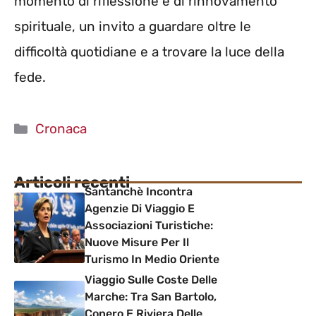
momento di riflessione e di rinnovamento
spirituale, un invito a guardare oltre le
difficoltà quotidiane e a trovare la luce della
fede.
Categorie
Cronaca
Articoli recenti
Santanchè Incontra
Agenzie Di Viaggio E
Associazioni Turistiche:
Nuove Misure Per Il
Turismo In Medio Oriente
Viaggio Sulle Coste Delle
Marche: Tra San Bartolo,
Conero E Riviera Delle