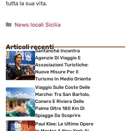
tutta la sua vita.
Categorie
News locali Sicilia
Articoli recenti
Santanchè Incontra
Agenzie Di Viaggio E
Associazioni Turistiche:
Nuove Misure Per Il
Turismo In Medio Oriente
Viaggio Sulle Coste Delle
Marche: Tra San Bartolo,
Conero E Riviera Delle
Palme Oltre 180 Km Di
Spiagge Da Scoprire
Paul Klee: Le Ultime Opere
In Mostra A New York Al