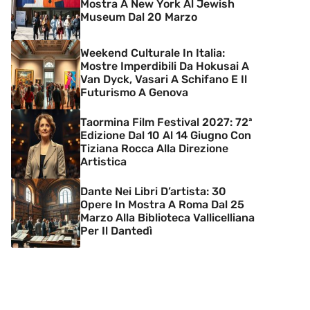
Mostra A New York Al Jewish
Museum Dal 20 Marzo
Weekend Culturale In Italia:
Mostre Imperdibili Da Hokusai A
Van Dyck, Vasari A Schifano E Il
Futurismo A Genova
Taormina Film Festival 2027: 72ª
Edizione Dal 10 Al 14 Giugno Con
Tiziana Rocca Alla Direzione
Artistica
Dante Nei Libri D’artista: 30
Opere In Mostra A Roma Dal 25
Marzo Alla Biblioteca Vallicelliana
Per Il Dantedì