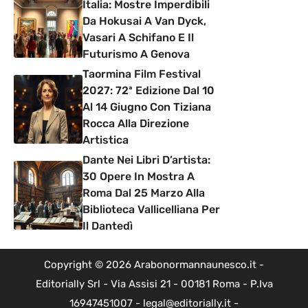
Italia: Mostre Imperdibili
Da Hokusai A Van Dyck,
Vasari A Schifano E Il
Futurismo A Genova
Taormina Film Festival
2027: 72ª Edizione Dal 10
Al 14 Giugno Con Tiziana
Rocca Alla Direzione
Artistica
Dante Nei Libri D’artista:
30 Opere In Mostra A
Roma Dal 25 Marzo Alla
Biblioteca Vallicelliana Per
Il Dantedì
Copyright © 2026 Arabonormannaunesco.it -
Editorially Srl - Via Assisi 21 - 00181 Roma - P.Iva
16947451007 - legal@editorially.it -