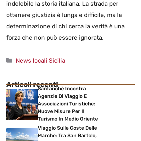
indelebile la storia italiana. La strada per
ottenere giustizia è lunga e difficile, ma la
determinazione di chi cerca la verità è una
forza che non può essere ignorata.
Categorie
News locali Sicilia
Articoli recenti
Santanchè Incontra
Agenzie Di Viaggio E
Associazioni Turistiche:
Nuove Misure Per Il
Turismo In Medio Oriente
Viaggio Sulle Coste Delle
Marche: Tra San Bartolo,