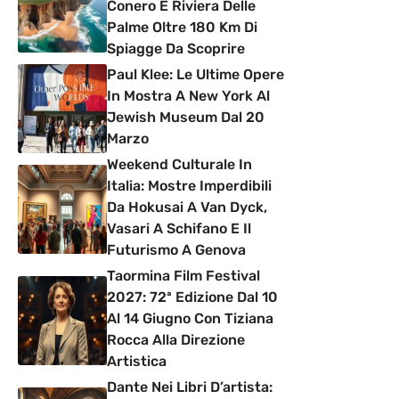
Conero E Riviera Delle
Palme Oltre 180 Km Di
Spiagge Da Scoprire
Paul Klee: Le Ultime Opere
In Mostra A New York Al
Jewish Museum Dal 20
Marzo
Weekend Culturale In
Italia: Mostre Imperdibili
Da Hokusai A Van Dyck,
Vasari A Schifano E Il
Futurismo A Genova
Taormina Film Festival
2027: 72ª Edizione Dal 10
Al 14 Giugno Con Tiziana
Rocca Alla Direzione
Artistica
Dante Nei Libri D’artista: