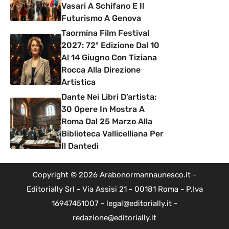
Vasari A Schifano E Il
Futurismo A Genova
Taormina Film Festival
2027: 72ª Edizione Dal 10
Al 14 Giugno Con Tiziana
Rocca Alla Direzione
Artistica
Dante Nei Libri D’artista:
30 Opere In Mostra A
Roma Dal 25 Marzo Alla
Biblioteca Vallicelliana Per
Il Dantedì
Copyright © 2026 Arabonormannaunesco.it -
Editorially Srl - Via Assisi 21 - 00181 Roma - P.Iva
16947451007 - legal@editorially.it -
redazione@editorially.it