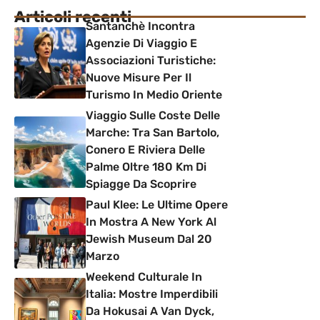
Articoli recenti
Santanchè Incontra
Agenzie Di Viaggio E
Associazioni Turistiche:
Nuove Misure Per Il
Turismo In Medio Oriente
Viaggio Sulle Coste Delle
Marche: Tra San Bartolo,
Conero E Riviera Delle
Palme Oltre 180 Km Di
Spiagge Da Scoprire
Paul Klee: Le Ultime Opere
In Mostra A New York Al
Jewish Museum Dal 20
Marzo
Weekend Culturale In
Italia: Mostre Imperdibili
Da Hokusai A Van Dyck,