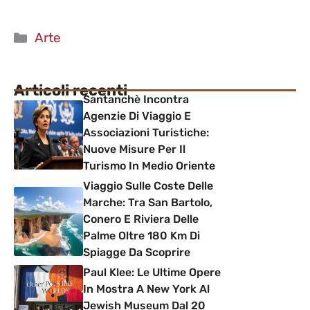
Categorie
Arte
Articoli recenti
Santanchè Incontra
Agenzie Di Viaggio E
Associazioni Turistiche:
Nuove Misure Per Il
Turismo In Medio Oriente
Viaggio Sulle Coste Delle
Marche: Tra San Bartolo,
Conero E Riviera Delle
Palme Oltre 180 Km Di
Spiagge Da Scoprire
Paul Klee: Le Ultime Opere
In Mostra A New York Al
Jewish Museum Dal 20