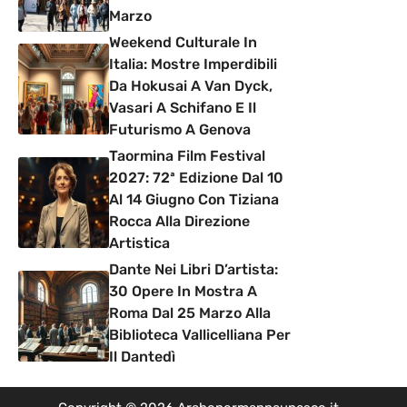
Marzo
Weekend Culturale In
Italia: Mostre Imperdibili
Da Hokusai A Van Dyck,
Vasari A Schifano E Il
Futurismo A Genova
Taormina Film Festival
2027: 72ª Edizione Dal 10
Al 14 Giugno Con Tiziana
Rocca Alla Direzione
Artistica
Dante Nei Libri D’artista:
30 Opere In Mostra A
Roma Dal 25 Marzo Alla
Biblioteca Vallicelliana Per
Il Dantedì