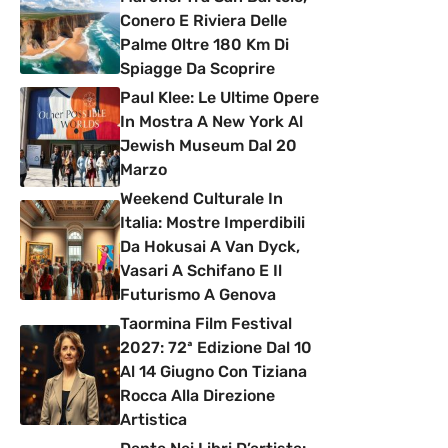
Conero E Riviera Delle
Palme Oltre 180 Km Di
Spiagge Da Scoprire
Paul Klee: Le Ultime Opere
In Mostra A New York Al
Jewish Museum Dal 20
Marzo
Weekend Culturale In
Italia: Mostre Imperdibili
Da Hokusai A Van Dyck,
Vasari A Schifano E Il
Futurismo A Genova
Taormina Film Festival
2027: 72ª Edizione Dal 10
Al 14 Giugno Con Tiziana
Rocca Alla Direzione
Artistica