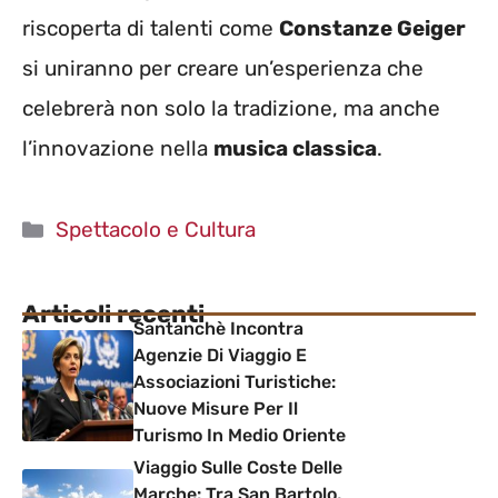
riscoperta di talenti come
Constanze Geiger
si uniranno per creare un’esperienza che
celebrerà non solo la tradizione, ma anche
l’innovazione nella
musica classica
.
Categorie
Spettacolo e Cultura
Articoli recenti
Santanchè Incontra
Agenzie Di Viaggio E
Associazioni Turistiche:
Nuove Misure Per Il
Turismo In Medio Oriente
Viaggio Sulle Coste Delle
Marche: Tra San Bartolo,